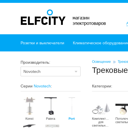
Розетки и выключатели
Климатическое оборудовани
Освещение
Треко
Производитель:
Трековые
Novotech
Серии
Novotech
:
Категории:
Konst
Patera
Port
Комплектующие
Потоло
для
светильников