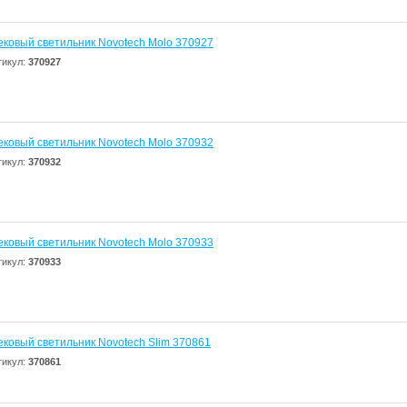
ековый светильник Novotech Molo 370927
тикул:
370927
ековый светильник Novotech Molo 370932
тикул:
370932
ековый светильник Novotech Molo 370933
тикул:
370933
ековый светильник Novotech Slim 370861
тикул:
370861