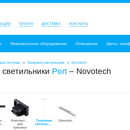
АКЦИИ
ОПЛАТА
ДОСТАВКА
КОНТАКТЫ
е
Низковольтное оборудование
Освещение
Щиты, шка
вые системы
Трековые светильники
Novotech
 светильники
Port
– Novotech
чные
Комплектующие
Трековые
Шинопроводы
светильники
для
светильники
трековых