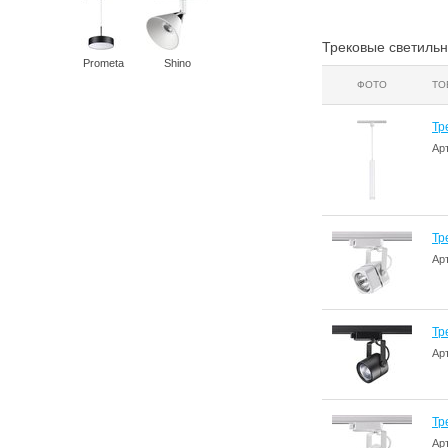
Трековые светильн
Prometa
Shino
ФОТО
ТО
Тр
Ар
Тр
Ар
Тр
Ар
Тр
Ар