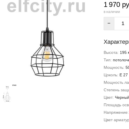
1 970 ру
в наличии
−
Характер
Высота:
195 
Тип:
потолоч
Мощность:
5
Цоколь:
E 27
Мощность л
Степень защи
Цвет:
Черны
Площадь ос
Напряжение
Цвет армату