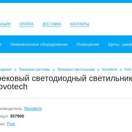
АКЦИИ
ОПЛАТА
ДОСТАВКА
КОНТАКТЫ
е
Низковольтное оборудование
Освещение
Щиты, шка
ещение
Трековые системы
Трековые светильники
Novotech
Port
рековый светодиодный светильник 
ovotech
изводитель:
Novotech
икул:
357900
ия:
Port