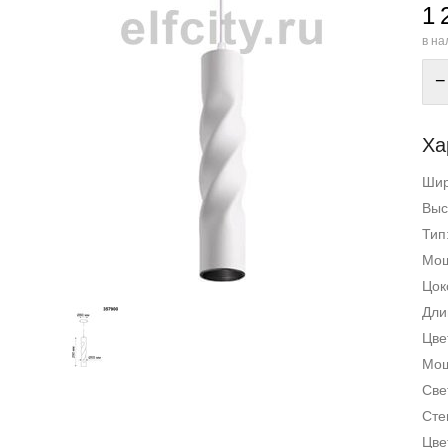
1 
в на
−
Ха
Ши
Выс
Тип
Мощ
Цок
Дли
Цве
Мощ
Све
Сте
Цве