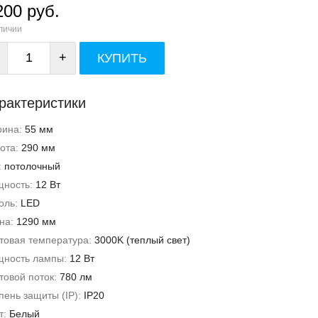
200 руб.
личии
+
КУПИТЬ
рактеристики
рина:
55 мм
ота:
290 мм
:
потолочный
ность:
12 Вт
оль:
LED
на:
1290 мм
товая температура:
3000K (теплый свет)
ность лампы:
12 Вт
товой поток:
780 лм
пень защиты (IP):
IP20
т:
Белый