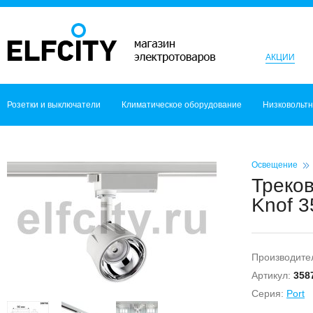
АКЦИИ
Розетки и выключатели
Климатическое оборудование
Низковольт
Освещение
Треко
Knof 3
Производите
Артикул:
358
Серия:
Port