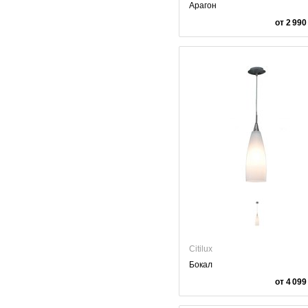
Арагон
от 2 990
Citilux
Бокал
от 4 099