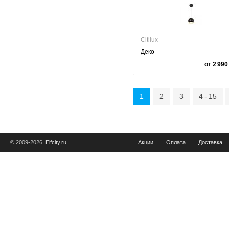
Citilux
Деко
от 2 990
1
2
3
4 - 15
© 2009-2026.
Elfcity.ru
.
Акции
Оплата
Доставка