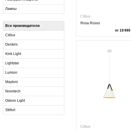
Лампы
Citilux
Rosa Rosso
Все производители
от 19 990
Citilux
Denkirs
Kink Light
Lightstar
Lumion
Maytoni
Novotech
Odeon Light
Stilfort
Citilux