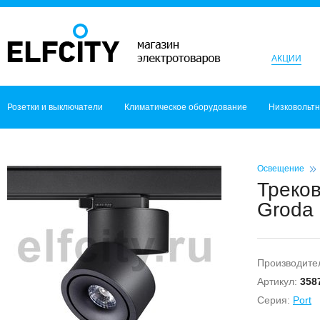
АКЦИИ
Розетки и выключатели
Климатическое оборудование
Низковольт
Освещение
Треко
Groda 
Производите
Артикул:
358
Серия:
Port