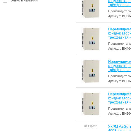
только в наличии
конденсаторна
трёхфазная - 
Производитель
Артикул:
BH30
Нерегулируе
конденсаторна
трёхфазная - 
Производитель
Артикул:
BH40
Нерегулируе
конденсаторна
трёхфазная - 
Производитель
Артикул:
BH50
Нерегулируе
конденсаторна
трёхфазная - 
Производитель
Артикул:
BH60
нет фото
УКРМ VarSet 
400В для сла