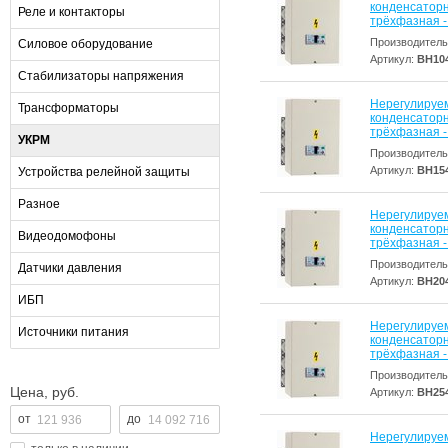
конденсаторна
Реле и контакторы
трёхфазная - 
Производитель
Силовое оборудование
Артикул:
BH10
Стабилизаторы напряжения
Нерегулируе
Трансформаторы
конденсаторна
трёхфазная - 
УКРМ
Производитель
Артикул:
BH15
Устройства релейной защиты
Разное
Нерегулируе
конденсаторна
Видеодомофоны
трёхфазная - 
Производитель
Датчики давления
Артикул:
BH20
ИБП
Нерегулируе
Источники питания
конденсаторна
трёхфазная - 
Производитель
Цена, руб.
Артикул:
BH25
Нерегулируе