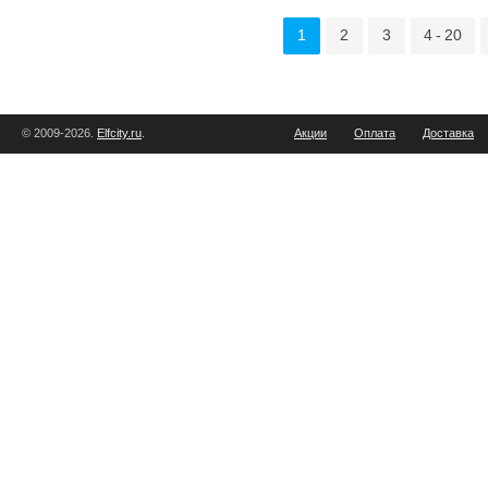
1
2
3
4 - 20
© 2009-2026.
Elfcity.ru
.
Акции
Оплата
Доставка