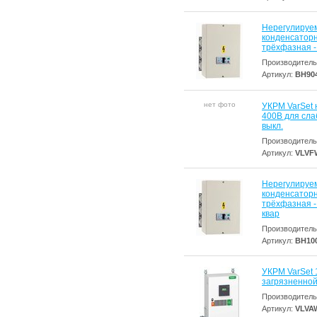
Нерегулируе
конденсаторна
трёхфазная - 
Производитель
Артикул:
BH90
нет фото
УКРМ VarSet 
400В для сла
выкл.
Производитель
Артикул:
VLVF
Нерегулируе
конденсаторна
трёхфазная - 
квар
Производитель
Артикул:
BH10
УКРМ VarSet 
загрязненной
Производитель
Артикул:
VLVA