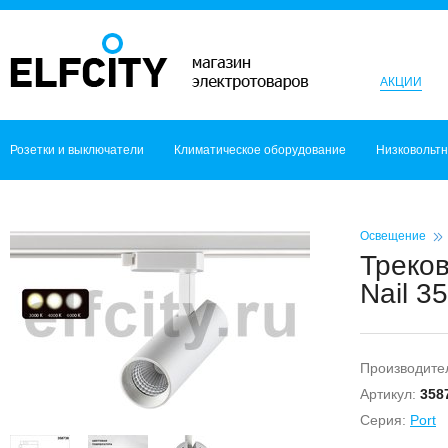
АКЦИИ
Розетки и выключатели
Климатическое оборудование
Низковольт
Освещение
Треко
Nail 3
Производите
Артикул:
358
Серия:
Port