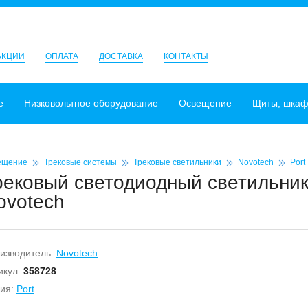
АКЦИИ
ОПЛАТА
ДОСТАВКА
КОНТАКТЫ
е
Низковольтное оборудование
Освещение
Щиты, шка
ещение
Трековые системы
Трековые светильники
Novotech
Port
рековый светодиодный светильник
ovotech
изводитель:
Novotech
икул:
358728
ия:
Port