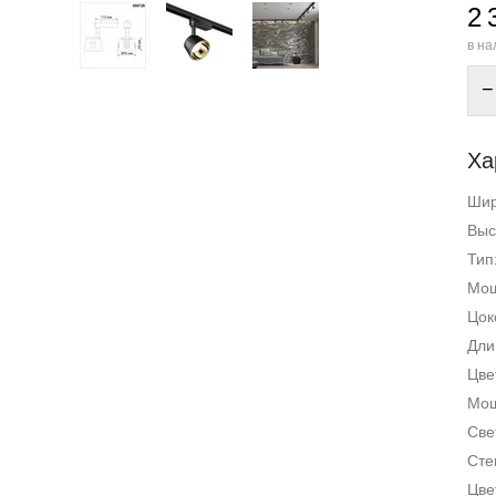
2 
в на
−
Ха
Ши
Выс
Тип
Мощ
Цок
Дли
Цве
Мощ
Све
Сте
Цве