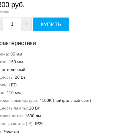
300 руб.
личии
+
КУПИТЬ
рактеристики
рина:
95 мм
ота:
160 мм
:
потолочный
ность:
20 Вт
оль:
LED
на:
110 мм
товая температура:
4100K (нейтральный свет)
ность лампы:
20 Вт
товой поток:
1800 лм
пень защиты (IP):
IP20
т:
Черный