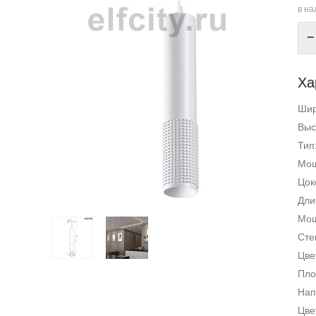
в на
−
Ха
Ши
Выс
Тип
Мощ
Цок
Дли
Мощ
Сте
Цве
Пло
Нап
Цве