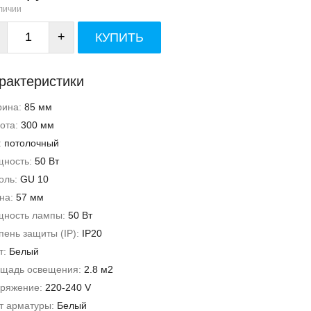
личии
+
КУПИТЬ
рактеристики
рина:
85 мм
ота:
300 мм
:
потолочный
ность:
50 Вт
оль:
GU 10
на:
57 мм
ность лампы:
50 Вт
пень защиты (IP):
IP20
т:
Белый
щадь освещения:
2.8 м2
ряжение:
220-240 V
т арматуры:
Белый