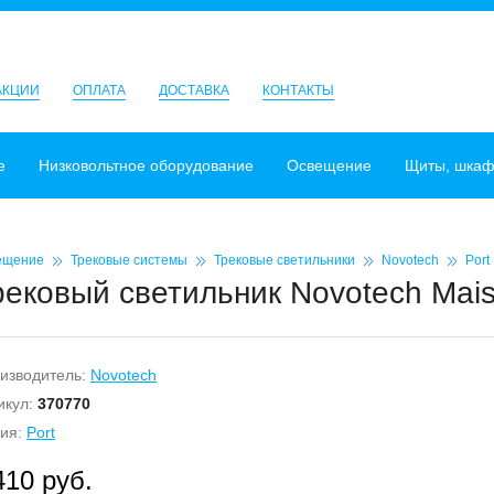
АКЦИИ
ОПЛАТА
ДОСТАВКА
КОНТАКТЫ
е
Низковольтное оборудование
Освещение
Щиты, шка
ещение
Трековые системы
Трековые светильники
Novotech
Port
рековый светильник Novotech Mais
изводитель:
Novotech
икул:
370770
ия:
Port
410 руб.