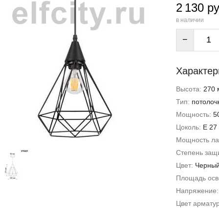
2 130 ру
в наличии
−
Характер
Высота:
270 
Тип:
потолоч
Мощность:
5
Цоколь:
E 27
Мощность л
Степень защи
Цвет:
Черны
Площадь ос
Напряжение
Цвет армату