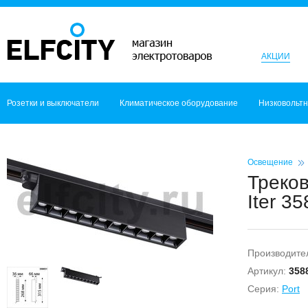
АКЦИИ
Розетки и выключатели
Климатическое оборудование
Низковольт
Освещение
Треко
Iter 3
Производите
Артикул:
358
Серия:
Port