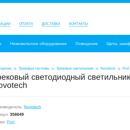
АКЦИИ
ОПЛАТА
ДОСТАВКА
КОНТАКТЫ
е
Низковольтное оборудование
Освещение
Щиты, шка
ещение
Трековые системы
Трековые светильники
Novotech
Port
рековый светодиодный светильник 
ovotech
изводитель:
Novotech
икул:
358649
ия:
Port