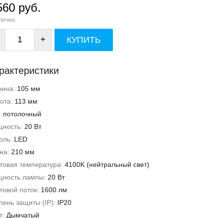
560 руб.
личии
+
КУПИТЬ
рактеристики
рина:
105 мм
ота:
113 мм
:
потолочный
ность:
20 Вт
оль:
LED
на:
210 мм
товая температура:
4100K (нейтральный свет)
ность лампы:
20 Вт
товой поток:
1600 лм
пень защиты (IP):
IP20
т:
Дымчатый