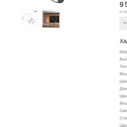
9 
в на
−
Ха
Ши
Выс
Тип
Мощ
Цок
Дли
Цве
Мощ
Све
Сте
Цве