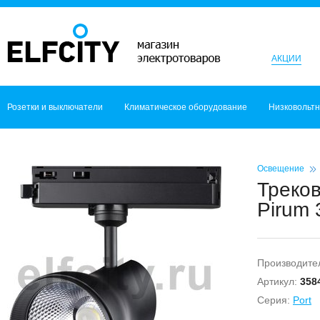
АКЦИИ
Розетки и выключатели
Климатическое оборудование
Низковольт
Освещение
Треко
Pirum 
Производите
Артикул:
358
Серия:
Port