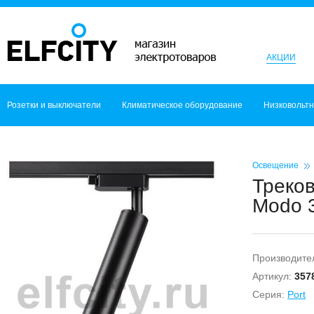
АКЦИИ
Розетки и выключатели
Климатическое оборудование
Низковольт
Освещение
Треко
Modo 
Производите
Артикул:
357
Серия:
Port