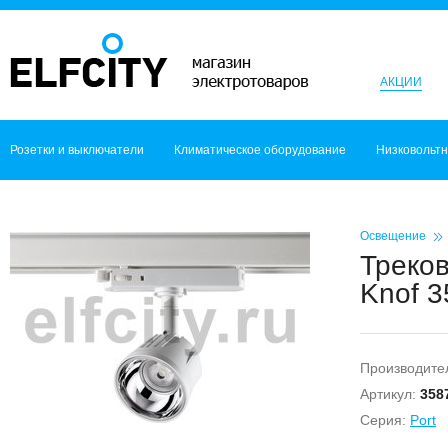
АКЦИИ
Розетки и выключатели
Климатическое оборудование
Низковольт
Освещение
Треко
Knof 3
Производите
Артикул:
358
Серия:
Port