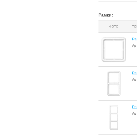
Рамки:
ФОТО
ТО
Ра
Ар
Ра
Ар
Ра
Ар