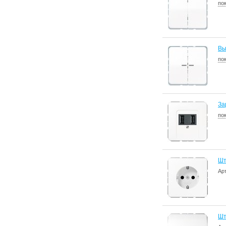
по
Вы
по
За
по
Шт
Ар
Шт