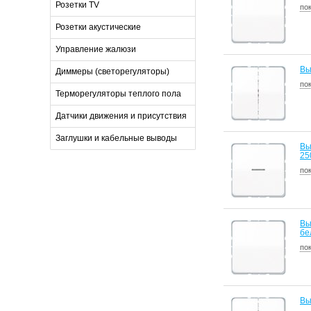
Розетки TV
по
Розетки акустические
Управление жалюзи
Вы
Диммеры (светорегуляторы)
по
Терморегуляторы теплого пола
Датчики движения и присутствия
Заглушки и кабельные выводы
Вы
25
по
Вы
бе
по
Вы