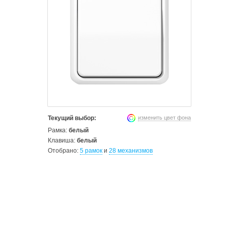
изменить цвет фона
Текущий выбор:
Рамка:
белый
Клавиша:
белый
Отобрано:
5 рамок
и
28 механизмов