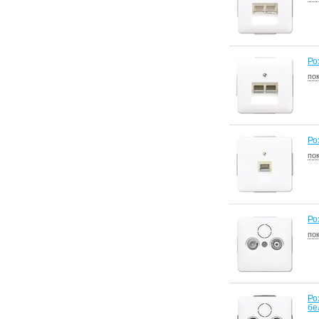
Ро
по
Ро
по
Ро
по
Ро
бе