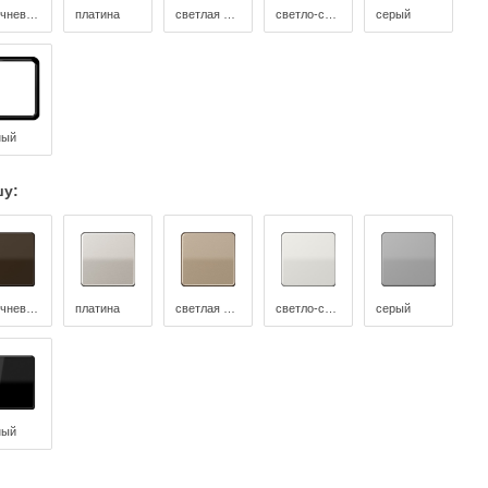
коричневый
платина
светлая бронза
светло-серый
серый
ный
шу:
коричневый
платина
светлая бронза
светло-серый
серый
ный