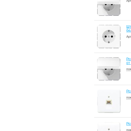
Ар
Шт
бе
Ар
Ро
от
по
Ро
по
Ро
по