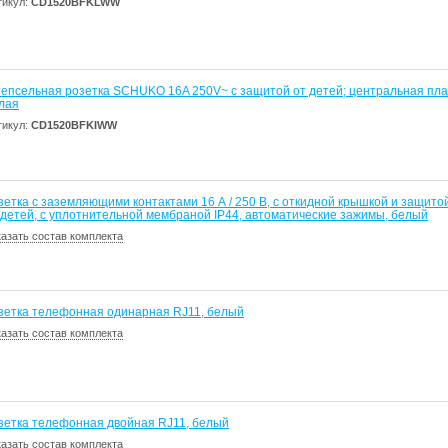
тикул:
CD1520BFKLWW
епсельная розетка SCHUKO 16A 250V~ с защитой от детей; центральная пла
лая
тикул:
CD1520BFKIWW
зетка с заземляющими контактами 16 А / 250 В, с откидной крышкой и защито
 детей, с уплотнительной мембраной IP44, автоматические зажимы, белый
казать состав комплекта
зетка телефонная одинарная RJ11, белый
казать состав комплекта
зетка телефонная двойная RJ11, белый
казать состав комплекта