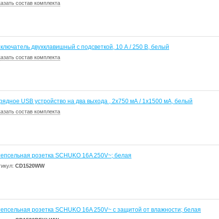
казать состав комплекта
ключатель двухклавишный с подсветкой, 10 А / 250 В, белый
казать состав комплекта
рядное USB устройство на два выхода , 2х750 мА / 1х1500 мА, белый
казать состав комплекта
епсельная розетка SCHUKO 16A 250V~; белая
тикул:
CD1520WW
епсельная розетка SCHUKO 16A 250V~ с защитой от влажности; белая