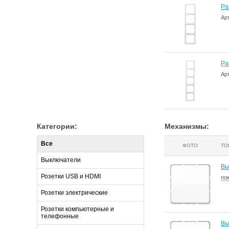
Ра
Ар
Ра
Ар
Категории:
Механизмы:
Все
ФОТО
ТО
Выключатели
Вы
Розетки USB и HDMI
по
Розетки электрические
Розетки компьютерные и
телефонные
Вы