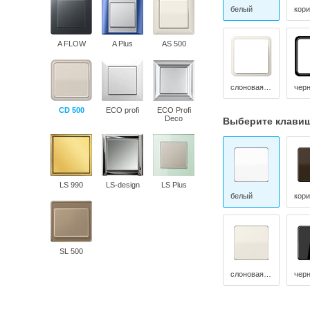
белый
A FLOW
A Plus
AS 500
слоновая кость
чер
CD 500
ECO profi
ECO Profi
Deco
Выберите клави
LS 990
LS-design
LS Plus
белый
SL 500
слоновая кость
чер