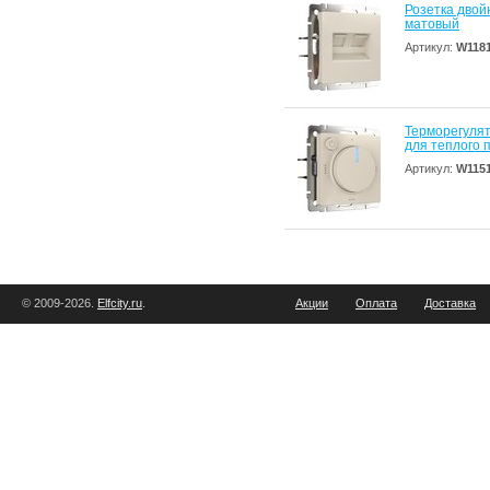
Розетка двой
матовый
Артикул:
W118
Терморегулят
для теплого 
Артикул:
W115
© 2009-2026.
Elfcity.ru
.
Акции
Оплата
Доставка