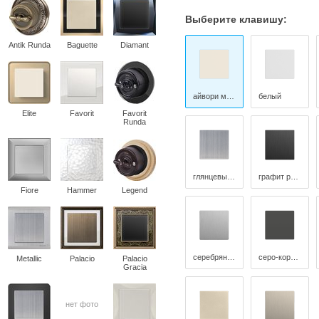
Выберите клавишу:
Antik Runda
Baguette
Diamant
айвори матовый
белый
Elite
Favorit
Favorit
Runda
глянцевый никель
графит рифленый
Fiore
Hammer
Legend
серебряный рифленый
серо-коричневый
Metallic
Palacio
Palacio
Gracia
нет фото