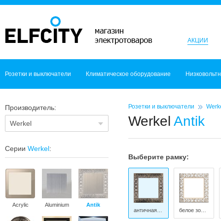
АКЦИИ
Розетки и выключатели
Климатическое оборудование
Низковольт
Розетки и выключатели
Werk
Производитель:
Werkel
Antik
Werkel
Серии
Werkel
:
Выберите рамку:
Acrylic
Aluminium
Antik
античная бронза
белое золото