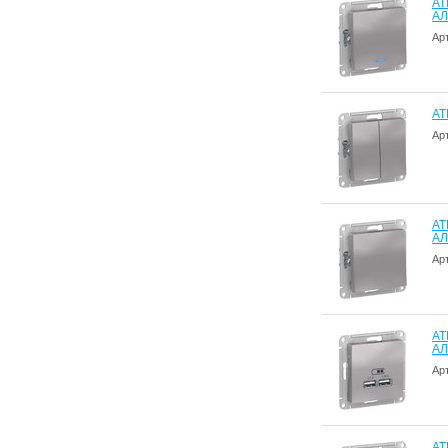
AT
А
Ар
AT
Ар
AT
А
Ар
AT
А
Ар
AT