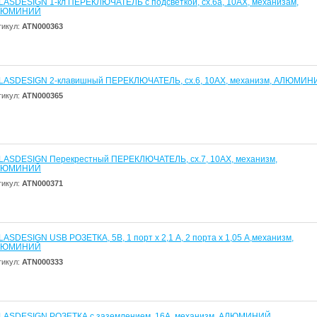
LASDESIGN 1-кл ПЕРЕКЛЮЧАТЕЛЬ с подсветкой, сх.6а, 10АХ, механизам,
ЛЮМИНИЙ
тикул:
ATN000363
LASDESIGN 2-клавишный ПЕРЕКЛЮЧАТЕЛЬ, сх.6, 10АХ, механизм, АЛЮМИН
тикул:
ATN000365
LASDESIGN Перекрестный ПЕРЕКЛЮЧАТЕЛЬ, сх.7, 10АХ, механизм,
ЛЮМИНИЙ
тикул:
ATN000371
LASDESIGN USB РОЗЕТКА, 5В, 1 порт x 2,1 А, 2 порта х 1,05 А,механизм,
ЛЮМИНИЙ
тикул:
ATN000333
LASDESIGN РОЗЕТКА с заземлением, 16А, механизм, АЛЮМИНИЙ