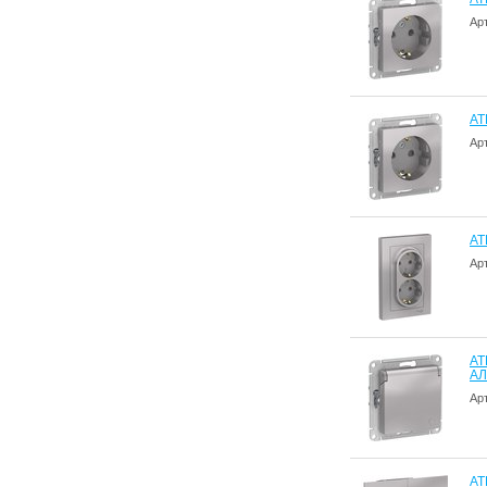
Ар
AT
Ар
AT
Ар
AT
А
Ар
AT