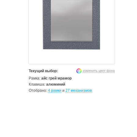
изменить цвет фона
Текущий выбор:
Рамка:
айс грей мрамор
Клавиша:
алюминий
Отобрано:
4 рамки
и
27 механизмов