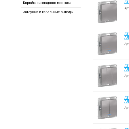
AT
Коробки накладного монтажа
Ар
Заглушки и кабельные выводы
AT
А
Ар
AT
А
Ар
AT
А
Ар