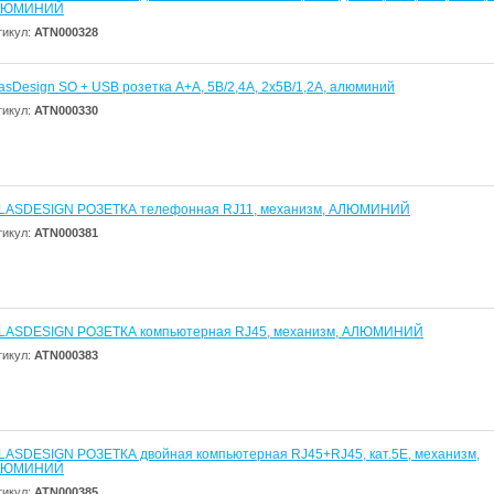
ЛЮМИНИЙ
тикул:
ATN000328
lasDesign SO + USB розетка A+A, 5В/2,4А, 2х5В/1,2А, алюминий
тикул:
ATN000330
LASDESIGN РОЗЕТКА телефонная RJ11, механизм, АЛЮМИНИЙ
тикул:
ATN000381
LASDESIGN РОЗЕТКА компьютерная RJ45, механизм, АЛЮМИНИЙ
тикул:
ATN000383
LASDESIGN РОЗЕТКА двойная компьютерная RJ45+RJ45, кат.5E, механизм,
ЛЮМИНИЙ
тикул:
ATN000385