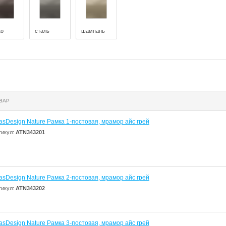
ко
сталь
шампань
ВАР
lasDesign Nature Рамка 1-постовая, мрамор айс грей
тикул:
ATN343201
lasDesign Nature Рамка 2-постовая, мрамор айс грей
тикул:
ATN343202
lasDesign Nature Рамка 3-постовая, мрамор айс грей