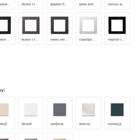
алюминий стекло
белое стекло
дерево бамбук
крем роял мрамор
латунь металл
матовое черное стекло
мокко стекло
оникс металл
серебро металл
черное стекло
шу:
евый
белый
грифель
жемчуг
изумруд