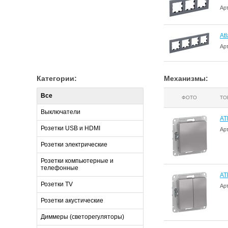
Ар
At
Ар
Категории:
Механизмы:
Все
ФОТО
ТО
Выключатели
AT
Розетки USB и HDMI
Ар
Розетки электрические
Розетки компьютерные и
телефонные
AT
Розетки TV
Ар
Розетки акустические
Диммеры (светорегуляторы)