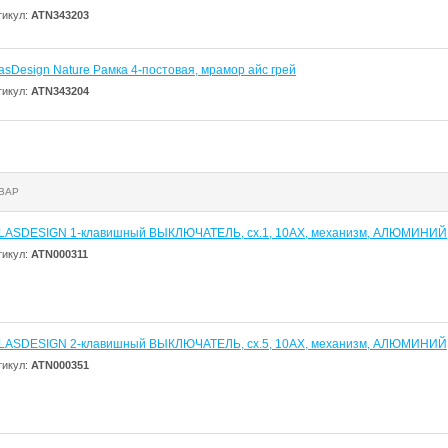
тикул:
ATN343203
lasDesign Nature Рамка 4-постовая, мрамор айс грей
тикул:
ATN343204
ВАР
LASDESIGN 1-клавишный ВЫКЛЮЧАТЕЛЬ, сх.1, 10АХ, механизм, АЛЮМИНИЙ
тикул:
ATN000311
LASDESIGN 2-клавишный ВЫКЛЮЧАТЕЛЬ, сх.5, 10АХ, механизм, АЛЮМИНИЙ
тикул:
ATN000351