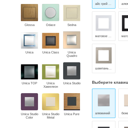
айс грей мрамор
Glossa
Odace
Sedna
матовое белое стекло
Unica
Unica Class
Unica
Quadro
шампань стекло
Выберите клави
Unica TOP
Unica
Unica Studio
Хамелеон
алюминий
беж
Unica Studio
Unica Studio
Unica Pure
Color
Metal