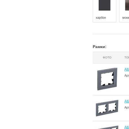
карбон
мок
Рамки:
ФОТО
ТО
At
Ар
At
Ар
At