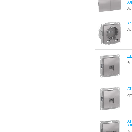
А
Ар
At
Ар
AT
Ар
AT
Ар
AT
А
Ар