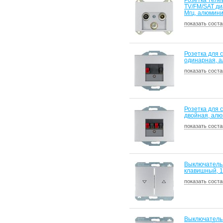
Розетка теле
TV/FM/SAT ди
Mгц, алюмин
показать соста
Розетка для 
одинарная, 
показать соста
Розетка для 
двойная, ал
показать соста
Выключатель
клавишный, 1
показать соста
Выключатель