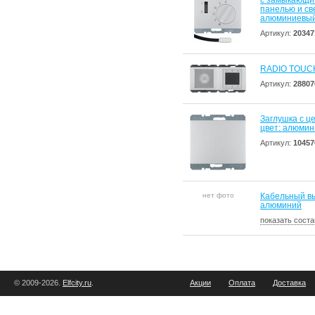
с замыкающим
панелью и све
алюминиевый
Артикул:
20347
RADIO TOUCH,
Артикул:
28807
Заглушка с ц
цвет: алюмин
Артикул:
10457
нет фото
Кабельный вы
алюминий
показать соста
© 2009-2026.
Elfcity.ru
.
Акции
Оплата
Доставка