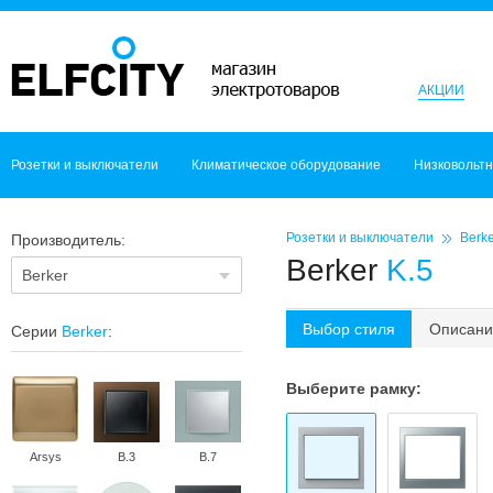
АКЦИИ
Розетки и выключатели
Климатическое оборудование
Низковольт
Розетки и выключатели
Berke
Производитель:
Berker
K.5
Berker
Выбор стиля
Описани
Серии
Berker
:
Выберите рамку:
Arsys
B.3
B.7