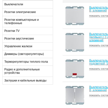
Выключатели
Выключатель 
В, алюминий
Розетки электрические
показать соста
Розетки компьютерные и
телефонные
Розетки TV
Выключатель
(вкл/выкл с 2-
Розетки акустические
алюминий
показать соста
Управление жалюзи
Диммеры (светорегуляторы)
Выключатель
Терморегуляторы теплого пола
подсветкой, 1
показать соста
Радио и дополнительные
устройства
Заглушки и кабельные выводы
Выключатель 
В, алюминий
показать соста