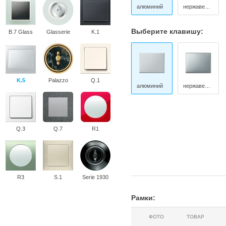
алюминий
нержавеющая сталь
Выберите клавишу:
B.7 Glass
Glasserie
K.1
K.5
Palazzo
Q.1
алюминий
нержавеющая сталь
Q.3
Q.7
R1
R3
S.1
Serie 1930
Рамки:
ФОТО
ТОВАР