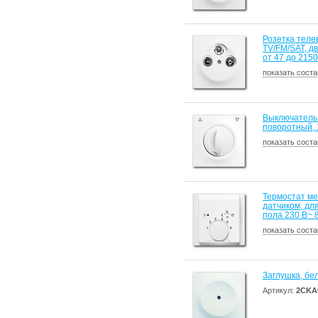
Розетка теле
TV/FM/SAT, д
от 47 до 215
показать соста
Выключатель
поворотный, 1
показать соста
Термостат ме
датчиком, дл
пола 230 В~ 
показать соста
Заглушка, бе
Артикул:
2CKA