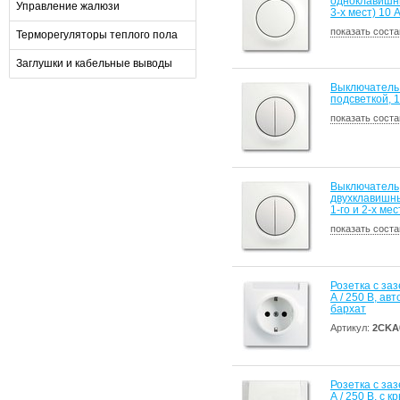
одноклавишны
Управление жалюзи
3-х мест) 10 
показать соста
Терморегуляторы теплого пола
Заглушки и кабельные выводы
Выключатель
подсветкой, 1
показать соста
Выключатель
двухклавишный
1-го и 2-х ме
показать соста
Розетка с за
А / 250 В, а
бархат
Артикул:
2CKA
Розетка с за
А / 250 В, с 