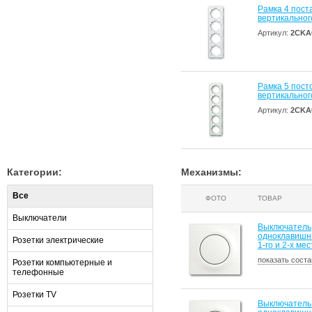
Рамка 4 поста
вертикальног
Артикул:
2CKA
Рамка 5 посто
вертикальног
Артикул:
2CKA
Категории:
Механизмы:
Все
ФОТО
ТОВАР
Выключатели
Выключатель
одноклавишны
Розетки электрические
1-го и 2-х ме
показать соста
Розетки компьютерные и
телефонные
Розетки TV
Выключатель