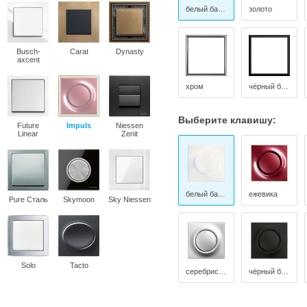
белый бархат
золото
Busch-
Carat
Dynasty
axcent
хром
чёрный бархат
Выберите клавишу:
Future
Impuls
Niessen
Linear
Zenit
белый бархат
ежевика
Pure Сталь
Skymoon
Sky Niessen
Solo
Tacto
серебристый алюминий
чёрный бархат