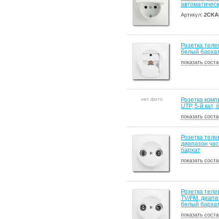
автоматическ
Артикул:
2CKA
Розетка теле
белый барха
показать соста
нет фото
Розетка ком
UTP, 5-й кат,
показать соста
Розетка теле
диапазон час
бархат
показать соста
Розетка теле
TV/FM, диапаз
белый барха
показать соста