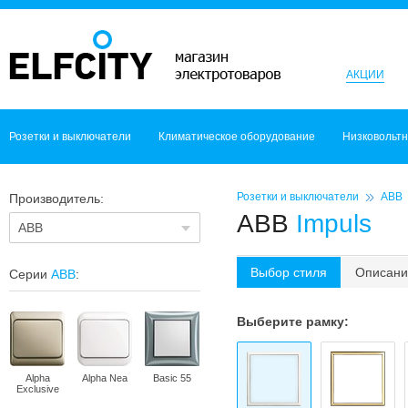
АКЦИИ
Розетки и выключатели
Климатическое оборудование
Низковольт
Розетки и выключатели
ABB
Производитель:
ABB
Impuls
ABB
Выбор стиля
Описани
Серии
ABB
:
Выберите рамку:
Alpha
Alpha Nea
Basic 55
Exclusive