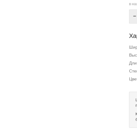
в на
−
Ха
Ши
Выс
Дли
Сте
Цве