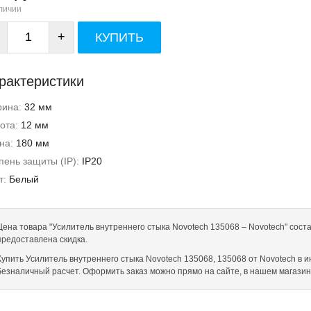
личии
+
КУПИТЬ
рактеристики
рина:
32 мм
ота:
12 мм
на:
180 мм
пень защиты (IP):
IP20
т:
Белый
Цена товара "Усилитель внутреннего стыка Novotech 135068 – Novotech" сост
предоставлена скидка.
Купить Усилитель внутреннего стыка Novotech 135068, 135068 от Novotech в инт
безналичный расчет. Оформить заказ можно прямо на сайте, в нашем магази