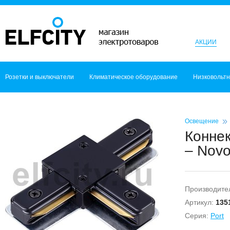
АКЦИИ
Розетки и выключатели
Климатическое оборудование
Низковольт
Освещение
Коннек
– Novo
Производите
Артикул:
135
Серия:
Port