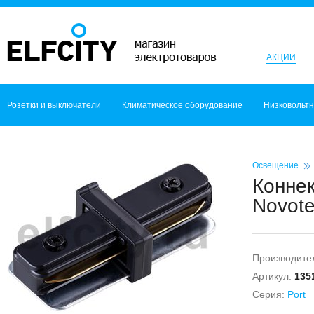
АКЦИИ
Розетки и выключатели
Климатическое оборудование
Низковольт
Освещение
Коннек
Novot
Производите
Артикул:
135
Серия:
Port