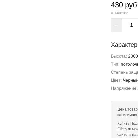
430 руб
в наличии
−
Характер
Высота:
2000
Тип:
потолоч
Степень защи
Цвет:
Черны
Напряжение
Цена товара
зависимост
Купить Под
Elfcity.ru 
сайте, в н