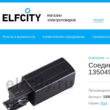
АКЦИИ
Розетки и выключатели
Климатическое оборудование
Низковольт
Освещение
Соеди
135049
Производите
Артикул:
135
Серия:
Port