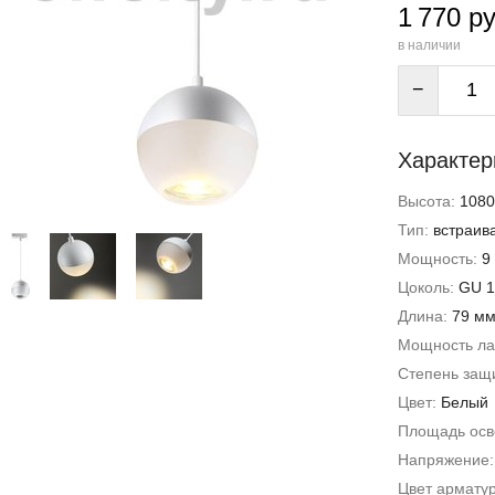
1 770 ру
в наличии
−
Характер
Высота:
1080
Тип:
встраив
Мощность:
9
Цоколь:
GU 1
Длина:
79 м
Мощность л
Степень защи
Цвет:
Белый
Площадь ос
Напряжение
Цвет армату