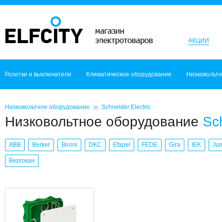
АКЦИИ
Розетки и выключатели
Климатическое оборудование
Низковольт
Низковольтное оборудование
Schneider Electric
Низковольтное оборудование
Sch
ABB
Berker
Bironi
DKC
Efapel
FEDE
Gira
IEK
Ju
Вергокан