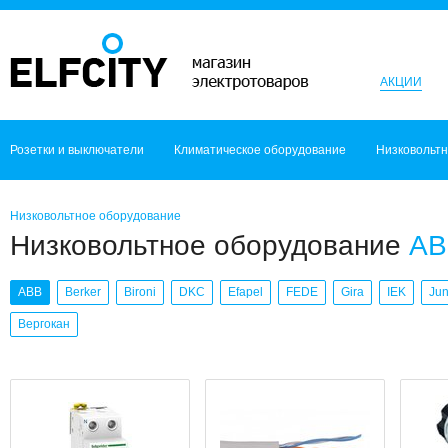
АКЦИИ
Розетки и выключатели
Климатическое оборудование
Низковольт
Низковольтное оборудование
Низковольтное оборудование
AB
ABB
Berker
Bironi
DKC
Efapel
FEDE
Gira
IEK
Ju
Вергокан