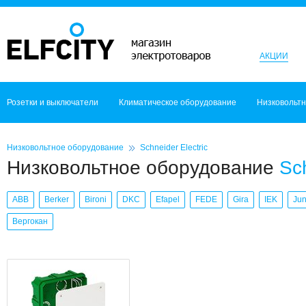
АКЦИИ
Розетки и выключатели
Климатическое оборудование
Низковольт
Низковольтное оборудование
Schneider Electric
Низковольтное оборудование
Sc
ABB
Berker
Bironi
DKC
Efapel
FEDE
Gira
IEK
Ju
Вергокан