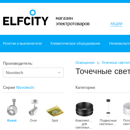
АКЦИИ
Розетки и выключатели
Климатическое оборудование
Низковольт
Освещение
Точечные светил
Производитель:
Точечные све
Novotech
Серии
Novotech
:
Категории:
Konst
Over
Spot
Комплектующие
Подвесные
Пот
для
светильники
светильников