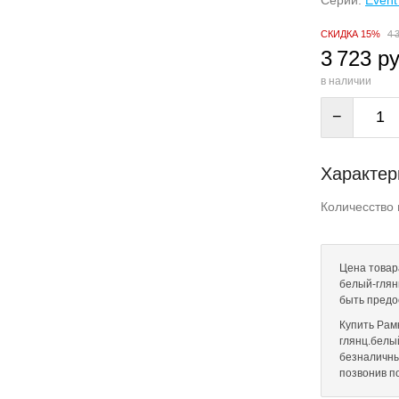
Серии:
Event
СКИДКА 15%
4 
3 723 ру
в наличии
−
Характер
Количесство 
Цена товар
белый-глянц
быть предо
Купить Рам
глянц.белый
безналичны
позвонив п