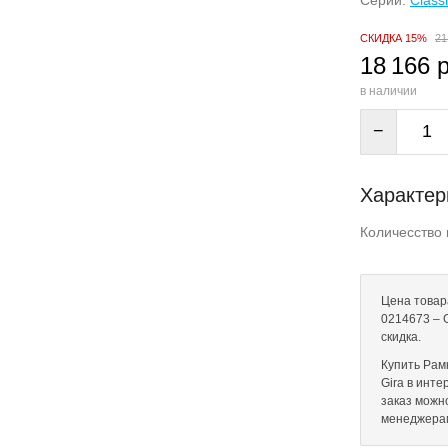
Серии:
Classi
СКИДКА 15%
21
18 166 
в наличии
−
Характер
Количесство 
Цена товар
0214673 – 
скидка.
Купить Рам
Gira в инте
заказ можн
менеджера