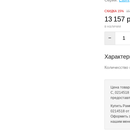
Серии:
Esprit
СКИДКА 15%
15
13 157 
в наличии
−
Характер
Количесство 
Цена товар
C, 0214518 
предоставл
Купить Рамк
0214518 от 
Оформить з
нашим мен