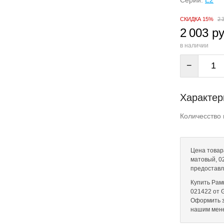
Серии:
E2
СКИДКА 15%
2 
2 003 ру
в наличии
−
Характер
Количесство 
Цена товар
матовый, 02
предоставл
Купить Рам
021422 от G
Оформить з
нашим мен