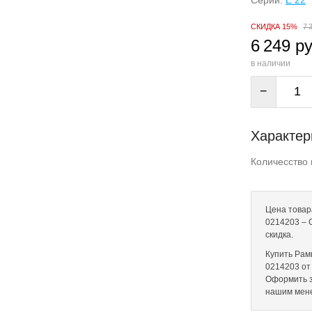
Серии:
E 22
СКИДКА 15%
7 
6 249 ру
в наличии
−
Характер
Количесство 
Цена товар
0214203 – 
скидка.
Купить Рам
0214203 от 
Оформить з
нашим мен