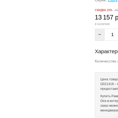
Серии:
Esprit
СКИДКА 15%
15
13 157 
в наличии
−
Характер
Количесство 
Цена товара
G021418 – G
предоставл
Купить Рам
Gira в инте
заказ можн
менеджера