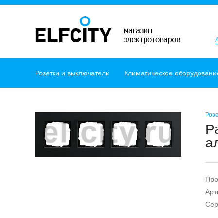
Розетки и выключатели
Климатическое оборудовани
Розе
Р
а
Про
Арт
Сер