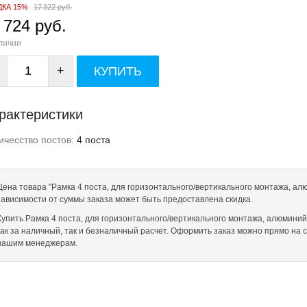
ДКА 15%
17 322 руб.
 724 руб.
личии
+
КУПИТЬ
рактеристики
ичесство постов:
4 поста
Цена товара "Рамка 4 поста, для горизонтального/вертикального монтажа, алю
зависимости от суммы заказа может быть предоставлена скидка.
Купить Рамка 4 поста, для горизонтального/вертикального монтажа, алюминий ч
как за наличный, так и безналичный расчет. Оформить заказ можно прямо на 
нашим менеджерам.