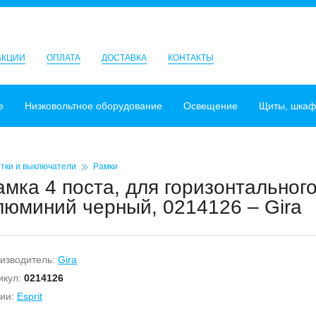
АКЦИИ
ОПЛАТА
ДОСТАВКА
КОНТАКТЫ
е
Низковольтное оборудование
Освещение
Щиты, шка
тки и выключатели
Рамки
амка 4 поста, для горизонтальног
люминий черный, 0214126 – Gira
изводитель:
Gira
икул:
0214126
ии:
Esprit