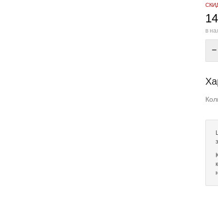
СКИ
14
в на
−
Ха
Кол