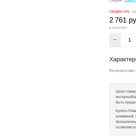
Серии:
Event
СКИДКА 15%
3 
2 761 ру
в наличии
−
Характер
Количесство 
Цена товар
янтарный/а
быть предо
Купить Рам
алюминий, 0
безналичны
позвонив п