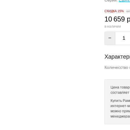
Серии:
Espri
СКИДКА 15%
12
10 659 
в наличии
−
Характер
Количесство 
Цена товара
составляет
Купить Рамк
интернет-ма
можно прям
менеджера