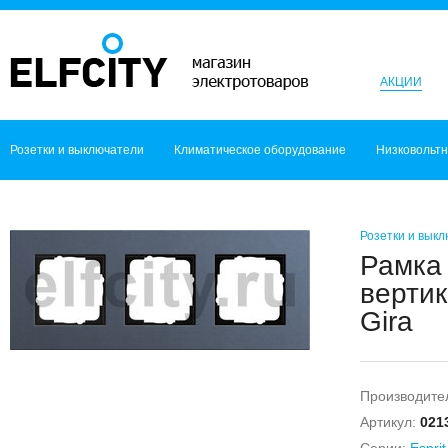
АКЦИИ
Розетки и выключатели
Климатическое оборудование
Низковольт
Розетки и вык
Рамка 
вертик
Gira
Производите
Артикул:
021