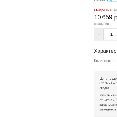
Серии:
Espri
СКИДКА 15%
12
10 659 
в наличии
−
Характер
Количесство 
Цена товар
0213221 – 
скидка.
Купить Рам
от Gira в и
заказ можн
менеджера