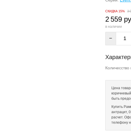
Серии:
Event
СКИДКА 15%
3 
2 559 ру
в наличии
−
Характер
Количесство 
Цена товар
коричневый/
быть предо
Купить Рам
антрацит, 0
расчет. Оф
телефону 