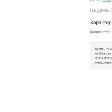
Серии:
F100
На данный
Характер
Количесство 
Купить Рамк
от Gira в и
заказ можн
менеджера