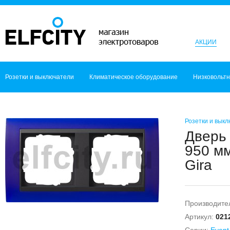
АКЦИИ
Розетки и выключатели
Климатическое оборудование
Низковольт
Розетки и вык
Дверь
950 мм
Gira
Производите
Артикул:
021