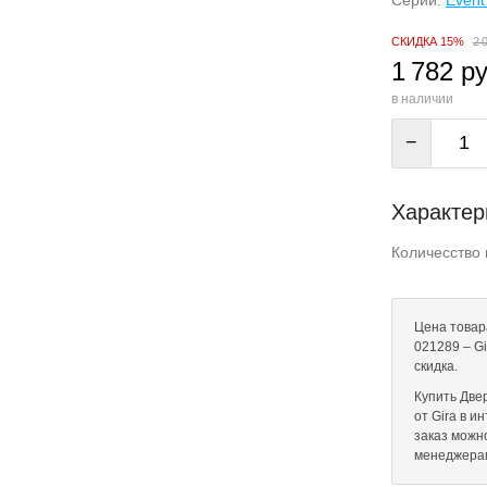
Серии:
Event
СКИДКА 15%
2 
1 782 ру
в наличии
−
Характер
Количесство 
Цена товар
021289 – Gi
скидка.
Купить Две
от Gira в и
заказ можн
менеджера