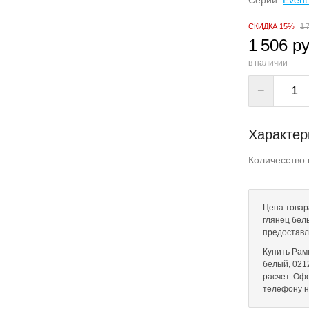
Серии:
Event
СКИДКА 15%
1 
1 506 ру
в наличии
−
Характер
Количесство 
Цена товар
глянец белы
предоставл
Купить Рам
белый, 0212
расчет. Оф
телефону 