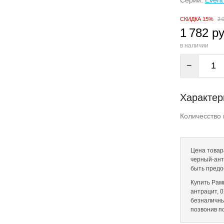
Серии:
Event
СКИДКА 15%
2 
1 782 ру
в наличии
−
Характер
Количесство 
Цена товар
черный-антр
быть предо
Купить Рам
антрацит, 0
безналичны
позвонив п