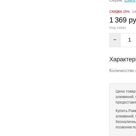
Серии:
Event
СКИДКА 15%
1 
1 369 ру
под заказ
−
Характер
Количесство 
Цена товар
алюминий, 
предоставл
Купить Рам
алюминий, G
безналичны
позвонив п