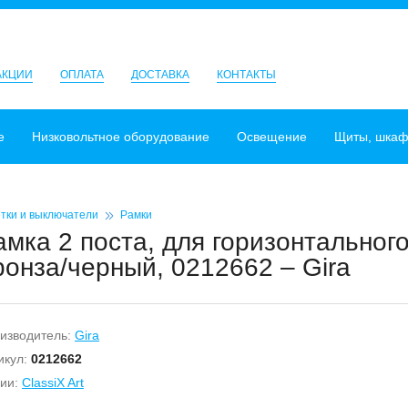
АКЦИИ
ОПЛАТА
ДОСТАВКА
КОНТАКТЫ
е
Низковольтное оборудование
Освещение
Щиты, шка
тки и выключатели
Рамки
амка 2 поста, для горизонтальног
ронза/черный, 0212662 – Gira
изводитель:
Gira
икул:
0212662
ии:
ClassiX Art