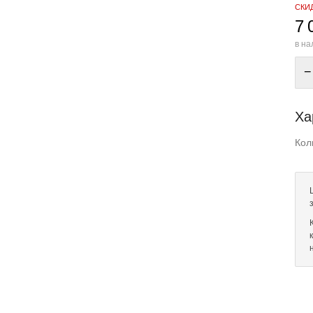
СКИ
7 
в на
−
Ха
Кол