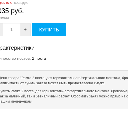
ДКА 15%
8 276 руб.
035 руб.
личии
+
КУПИТЬ
рактеристики
ичесство постов:
2 поста
Цена товара "Рамка 2 поста, для горизонтального/вертикального монтажа, брон
зависимости от суммы заказа может быть предоставлена скидка.
Купить Рамка 2 поста, для горизонтального/вертикального монтажа, бронза/чер
как за наличный, так и безналичный расчет. Оформить заказ можно прямо на 
нашим менеджерам.