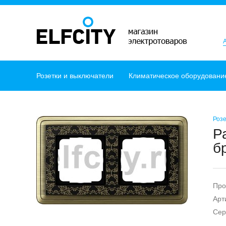
Розетки и выключатели
Климатическое оборудовани
Розе
Р
б
Про
Арт
Сер