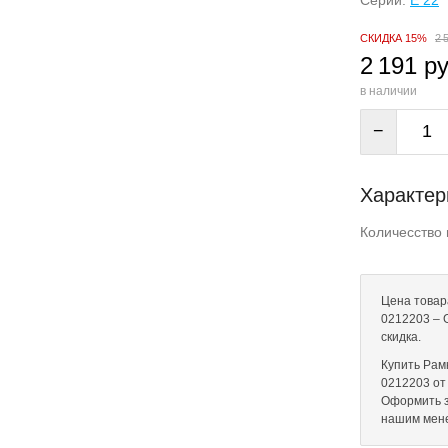
Серии:
E 22
СКИДКА 15%
2 
2 191 ру
в наличии
−
Характер
Количесство 
Цена товар
0212203 – 
скидка.
Купить Рам
0212203 от 
Оформить з
нашим мен