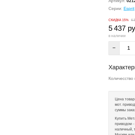
Артикул:
021
Серии:
Esprit
СКИДКА 15%
6 
5 437 ру
в наличии
−
Характер
Количесство 
Цена товар
мот. привод
суммы зака
Купить Мета
приводом - 
наличный, 
Москве или